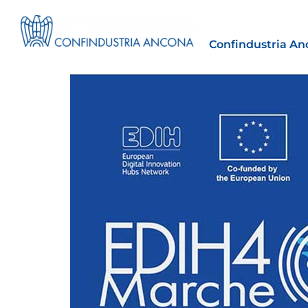
Confindustria An
Estero
tto | Il
Importazioni dagli Stati Uniti 
novità sulle prove di origine 
preferenziale
30 Luglio 2026
Leggi →