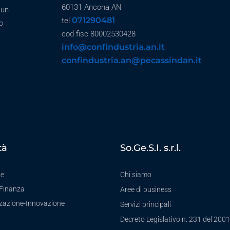
60131 Ancona AN
 un
071290481
tel
o
cod fisc 80002530428
info@confindustria.an.it
confindustria.an@pecassindan.it
tà
So.Ge.S.I. s.r.l.
te
Chi siamo
-Finanza
Aree di business
zzazione-Innovazione
Servizi principali
Decreto Legislativo n. 231 del 2001