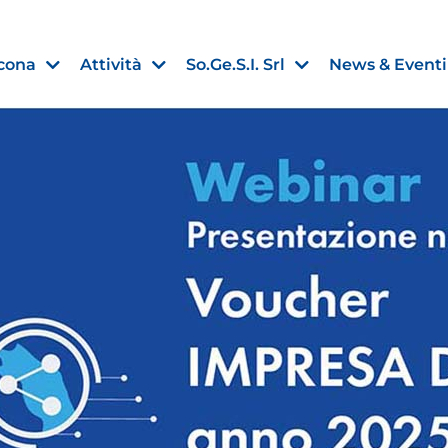
cona
Attività
So.Ge.S.I. Srl
News & Eventi
Finanza agevolata
nell’UE:
“PMI, Industria e Incentivi all
non
”
30 Luglio 2026
Leggi →