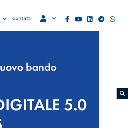
Contatti
Estero
e Imprese
Filippine: missione imprendito
Manila, 5-7 ottobre 2026
30 Luglio 2026
Leggi →