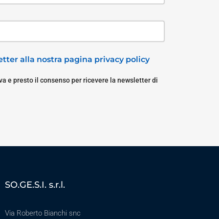
tter alla nostra pagina privacy policy
a e presto il consenso per ricevere la newsletter di
SO.GE.S.I. s.r.l.
Via Roberto Bianchi snc