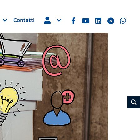
Contatti
Estero
e Imprese
Filippine: missione imprendito
Manila, 5-7 ottobre 2026
30 Luglio 2026
Leggi →