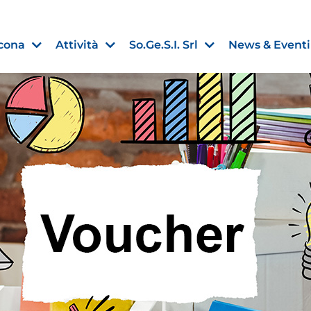
cona
Attività
So.Ge.S.I. Srl
News & Eventi
Finanza agevolata
nell’UE:
“PMI, Industria e Incentivi all
non
”
30 Luglio 2026
Leggi →