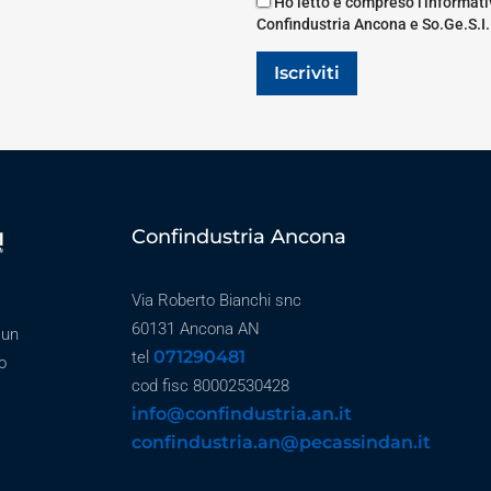
Ho letto e compreso l'informativ
Confindustria Ancona e So.Ge.S.I.
Iscriviti
Confindustria Ancona
Via Roberto Bianchi snc
60131 Ancona AN
 un
071290481
tel
o
cod fisc 80002530428
info@confindustria.an.it
confindustria.an@pecassindan.it