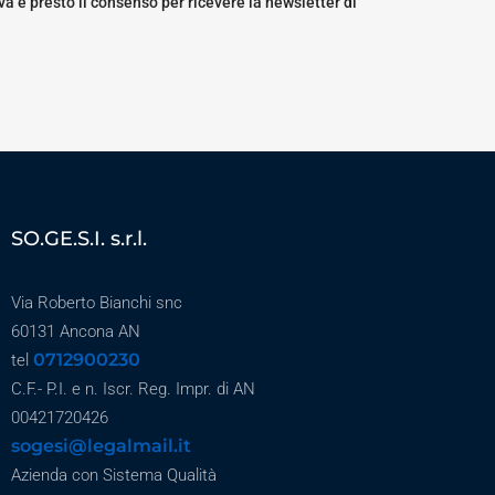
a e presto il consenso per ricevere la newsletter di
SO.GE.S.I. s.r.l.
Via Roberto Bianchi snc
60131 Ancona AN
0712900230
tel
C.F.- P.I. e n. Iscr. Reg. Impr. di AN
00421720426
sogesi@legalmail.it
Azienda con Sistema Qualità