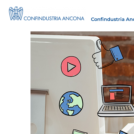
Confindustria An
Estero
tto | Il
Importazioni dagli Stati Uniti 
novità sulle prove di origine 
preferenziale
30 Luglio 2026
Leggi →