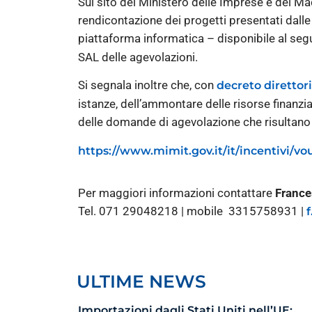
Sul sito del Ministero delle Imprese e del Mad
rendicontazione dei progetti presentati dalle
piattaforma informatica – disponibile al seg
SAL delle agevolazioni.
Si segnala inoltre che, con
decreto direttori
istanze, dell’ammontare delle risorse finanziar
delle domande di agevolazione che risultano f
https://www.mimit.gov.it/it/incentivi/v
Per maggiori informazioni contattare
France
Tel. 071 29048218 | mobile 3315758931 |
ULTIME NEWS
Importazioni dagli Stati Uniti nell’UE: