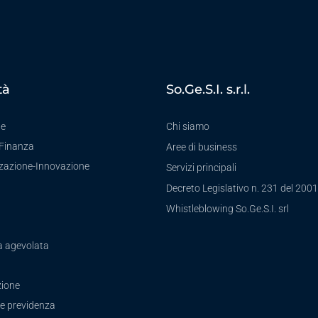
tà
So.Ge.S.I. s.r.l.
te
Chi siamo
-Finanza
Aree di business
zzazione-Innovazione
Servizi principali
Decreto Legislativo n. 231 del 2001
a
Whistleblowing So.Ge.S.I. srl
a agevolata
ione
e previdenza