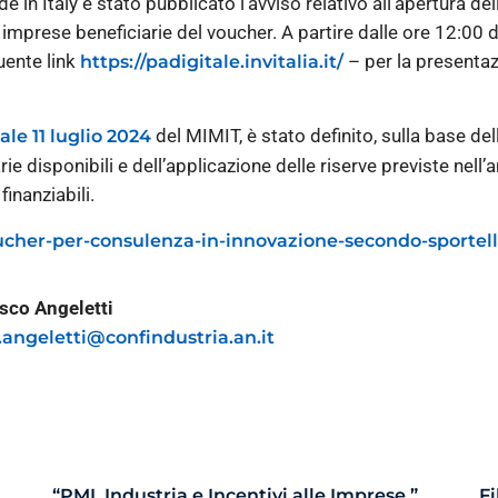
e in Italy è stato pubblicato l’avviso relativo all’apertura de
 imprese beneficiarie del voucher. A partire dalle ore 12:00 d
uente link
– per la presentaz
https://padigitale.invitalia.it/
del MIMIT, è stato definito, sulla base de
ale 11 luglio 2024
ie disponibili e dell’applicazione delle riserve previste nell’
inanziabili.
oucher-per-consulenza-in-innovazione-secondo-sportel
sco Angeletti
f.angeletti@confindustria.an.it
“PMI, Industria e Incentivi alle Imprese ”
Fi