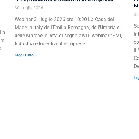
Ma
30 Luglio 2026
30
Webinar 31 luglio 2026 ore 10:30 La Casa del
Sc
Made in Italy dell’Emilia Romagna, dell’Umbria e
lla
in
delle Marche, è lieta di segnalarvi il webinar “PMI,
re
co
Industria e Incentivi alle Imprese
o
il
Leggi Tutto »
Co
De
Leg