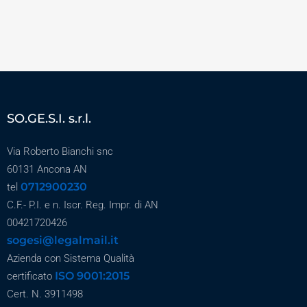
SO.GE.S.I. s.r.l.
Via Roberto Bianchi snc
60131 Ancona AN
0712900230
tel
C.F.- P.I. e n. Iscr. Reg. Impr. di AN
00421720426
sogesi@legalmail.it
Azienda con Sistema Qualità
ISO 9001:2015
certificato
Cert. N. 3911498