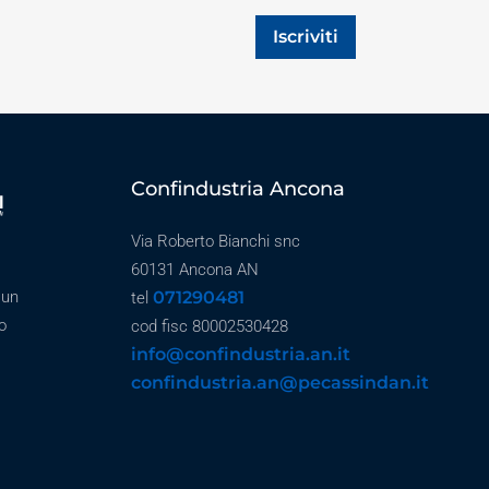
Iscriviti
Confindustria Ancona
Via Roberto Bianchi snc
60131 Ancona AN
071290481
 un
tel
o
cod fisc 80002530428
info@confindustria.an.it
confindustria.an@pecassindan.it