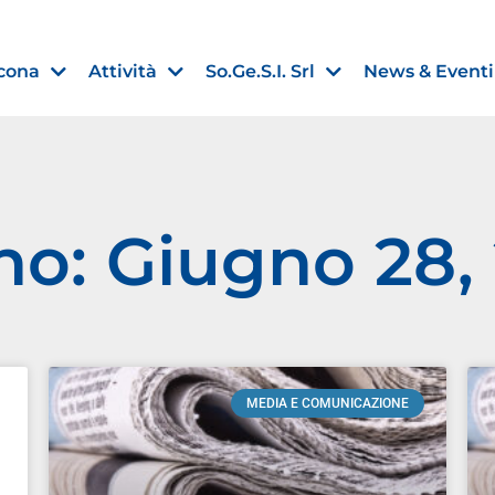
cona
Attività
So.Ge.S.I. Srl
News & Eventi
no: Giugno 28,
Finanza agevolata
nell’UE:
“PMI, Industria e Incentivi all
non
”
30 Luglio 2026
MEDIA E COMUNICAZIONE
Leggi →