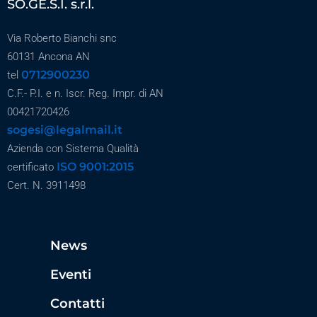
SO.GE.S.I. s.r.l.
Via Roberto Bianchi snc
60131 Ancona AN
0712900230
tel
C.F.- P.I. e n. Iscr. Reg. Impr. di AN
00421720426
sogesi@legalmail.it
Azienda con Sistema Qualità
ISO 9001:2015
certificato
Cert. N. 3911498
News
Eventi
Contatti