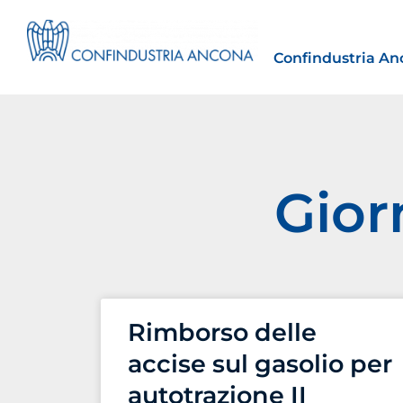
Confindustria An
Gior
Estero
tto | Il
Importazioni dagli Stati Uniti 
novità sulle prove di origine 
preferenziale
Rimborso delle
30 Luglio 2026
accise sul gasolio per
Leggi →
autotrazione II