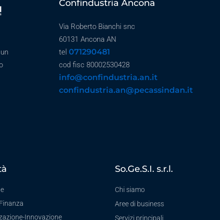
Confindustria Ancona
Via Roberto Bianchi snc
60131 Ancona AN
071290481
 un
tel
o
cod fisc 80002530428
info@confindustria.an.it
confindustria.an@pecassindan.it
tà
So.Ge.S.I. s.r.l.
te
Chi siamo
-Finanza
Aree di business
zzazione-Innovazione
Servizi principali