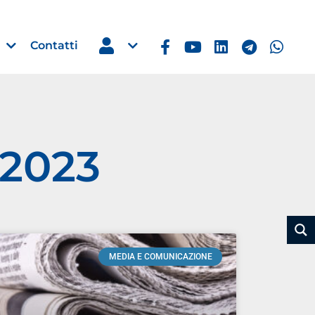
Contatti
 2023
Estero
e Imprese
Filippine: missione imprendito
Manila, 5-7 ottobre 2026
30 Luglio 2026
MEDIA E COMUNICAZIONE
Leggi →