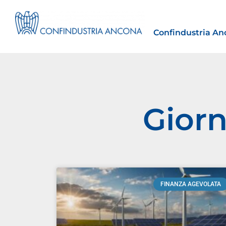
Confindustria An
Giorn
Estero
tto | Il
Importazioni dagli Stati Uniti 
novità sulle prove di origine 
preferenziale
FINANZA AGEVOLATA
30 Luglio 2026
Leggi →