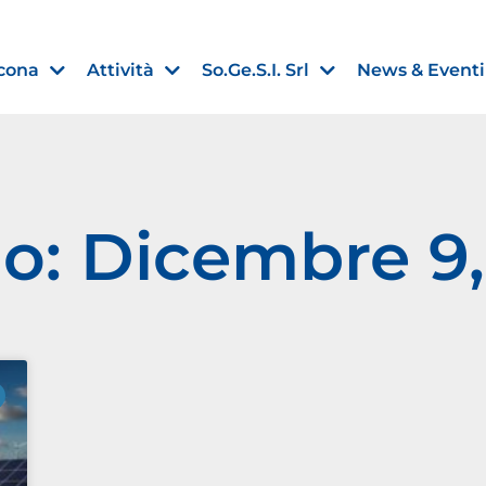
cona
Attività
So.Ge.S.I. Srl
News & Eventi
o: Dicembre 9
Finanza agevolata
nell’UE:
“PMI, Industria e Incentivi all
non
”
30 Luglio 2026
Leggi →