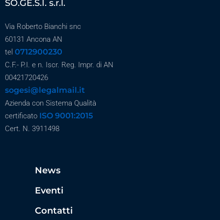
SO.GE.S.I. s.r.l.
Via Roberto Bianchi snc
60131 Ancona AN
0712900230
tel
C.F.- P.I. e n. Iscr. Reg. Impr. di AN
00421720426
sogesi@legalmail.it
Azienda con Sistema Qualità
ISO 9001:2015
certificato
Cert. N. 3911498
News
Eventi
Contatti