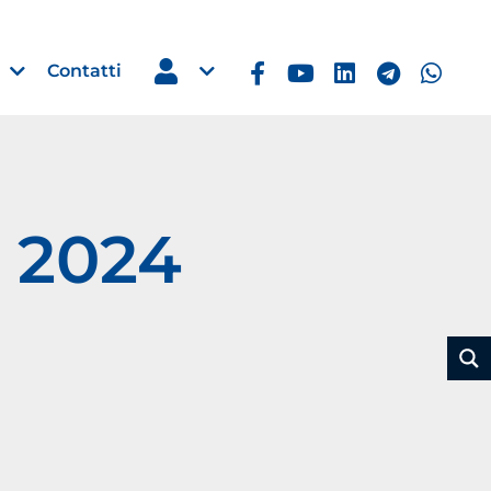
Contatti
, 2024
Estero
e Imprese
Filippine: missione imprendito
Manila, 5-7 ottobre 2026
30 Luglio 2026
Leggi →