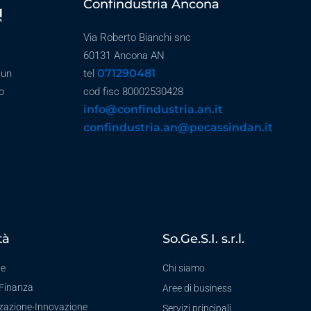
Confindustria Ancona
Via Roberto Bianchi snc
60131 Ancona AN
071290481
 un
tel
o
cod fisc 80002530428
info@confindustria.an.it
confindustria.an@pecassindan.it
tà
So.Ge.S.I. s.r.l.
te
Chi siamo
-Finanza
Aree di business
zzazione-Innovazione
Servizi principali