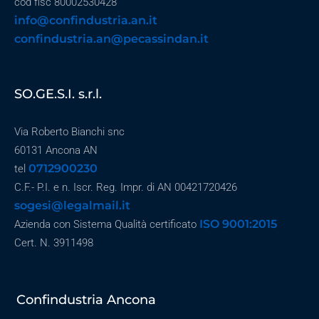
cod fisc 80002530428
info@confindustria.an.it
confindustria.an@pecassindan.it
SO.GE.S.I. s.r.l.
Via Roberto Bianchi snc
60131 Ancona AN
0712900230
tel
C.F.- P.I. e n. Iscr. Reg. Impr. di AN 00421720426
sogesi@legalmail.it
ISO 9001:2015
Azienda con Sistema Qualità certificato
Cert. N. 3911498
Confindustria Ancona