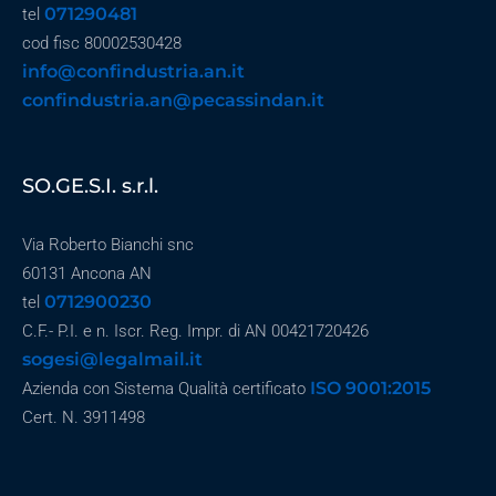
071290481
tel
cod fisc 80002530428
info@confindustria.an.it
confindustria.an@pecassindan.it
SO.GE.S.I. s.r.l.
Via Roberto Bianchi snc
60131 Ancona AN
0712900230
tel
C.F.- P.I. e n. Iscr. Reg. Impr. di AN 00421720426
sogesi@legalmail.it
ISO 9001:2015
Azienda con Sistema Qualità certificato
Cert. N. 3911498