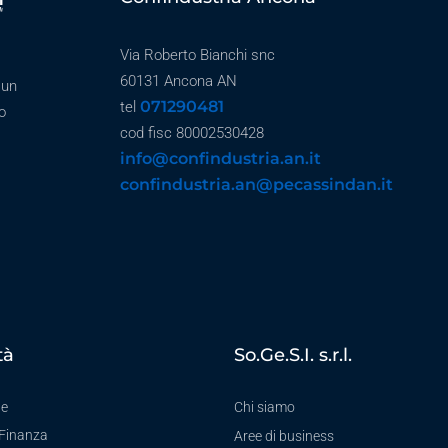
Via Roberto Bianchi snc
60131 Ancona AN
 un
071290481
tel
o
cod fisc 80002530428
info@confindustria.an.it
confindustria.an@pecassindan.it
tà
So.Ge.S.I. s.r.l.
te
Chi siamo
-Finanza
Aree di business