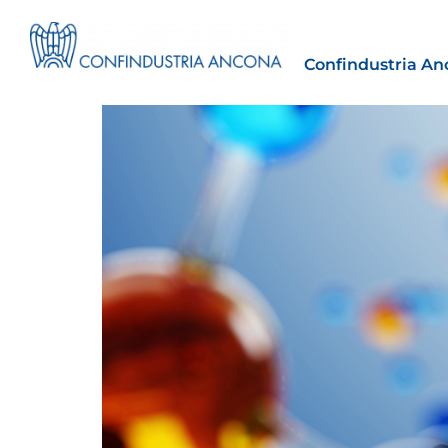
Confindustria An
Estero
tto | Il
Importazioni dagli Stati Uniti 
novità sulle prove di origine 
preferenziale
30 Luglio 2026
Leggi →