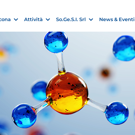
cona
Attività
So.Ge.S.I. Srl
News & Eventi
Finanza agevolata
nell’UE:
“PMI, Industria e Incentivi all
non
”
30 Luglio 2026
Leggi →