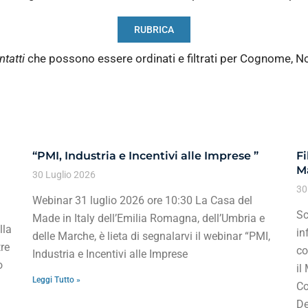
RUBRICA
ntatti
che possono essere ordinati e filtrati per Cognome, N
“PMI, Industria e Incentivi alle Imprese ”
Fi
Ma
30 Luglio 2026
30
Webinar 31 luglio 2026 ore 10:30 La Casa del
Sc
Made in Italy dell’Emilia Romagna, dell’Umbria e
lla
in
delle Marche, è lieta di segnalarvi il webinar “PMI,
re
co
Industria e Incentivi alle Imprese
o
il
Leggi Tutto »
Co
De