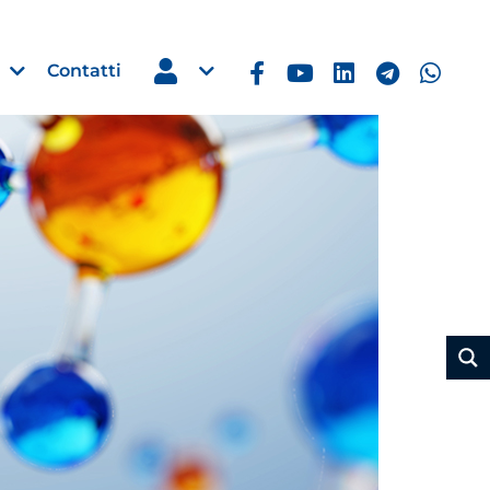
Contatti
Estero
e Imprese
Filippine: missione imprendito
Manila, 5-7 ottobre 2026
30 Luglio 2026
Leggi →