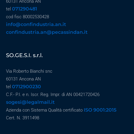
60131 Ancona AN
071290481
tel
cod fisc 80002530428
info@confindustria.an.it
confindustria.an@pecassindan.it
SO.GE.S.I. s.r.l.
Via Roberto Bianchi snc
60131 Ancona AN
0712900230
tel
C.F.- P.I. e n. Iscr. Reg. Impr. di AN 00421720426
sogesi@legalmail.it
ISO 9001:2015
Azienda con Sistema Qualità certificato
Cert. N. 3911498