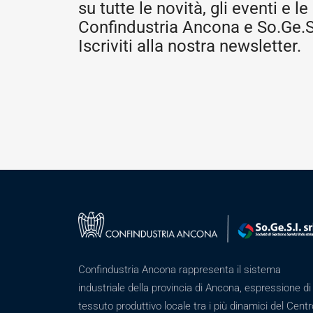
su tutte le novità, gli eventi e le 
Confindustria Ancona e So.Ge.S.
Iscriviti alla nostra newsletter.
Confindustria Ancona rappresenta il sistema
industriale della provincia di Ancona, espressione di
tessuto produttivo locale tra i più dinamici del Centr