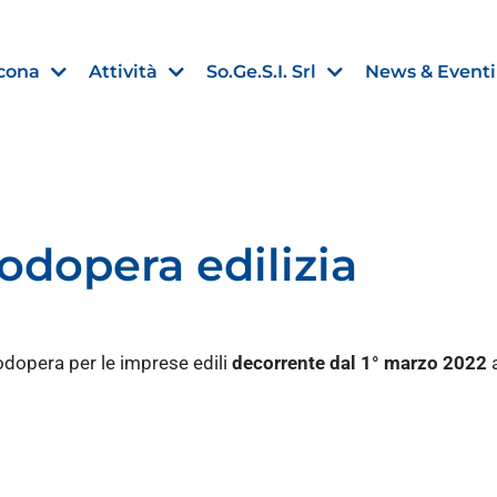
cona
Attività
So.Ge.S.I. Srl
News & Eventi
odopera edilizia
Finanza agevolata
nell’UE:
“PMI, Industria e Incentivi all
non
”
nodopera per le imprese edili
decorrente dal 1° marzo 2022
a
30 Luglio 2026
Leggi →