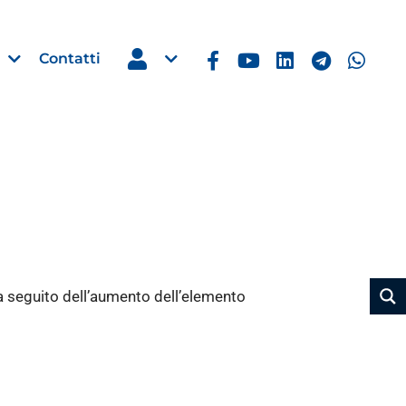
Contatti
Estero
e Imprese
Filippine: missione imprendito
Manila, 5-7 ottobre 2026
 seguito dell’aumento dell’elemento
30 Luglio 2026
Leggi →