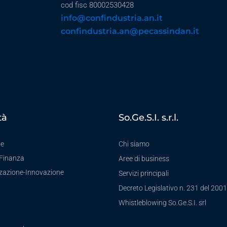
cod fisc 80002530428
info@confindustria.an.it
confindustria.an@pecassindan.it
tà
So.Ge.S.I. s.r.l.
te
Chi siamo
-Finanza
Aree di business
zzazione-Innovazione
Servizi principali
Decreto Legislativo n. 231 del 2001
a
Whistleblowing So.Ge.S.I. srl