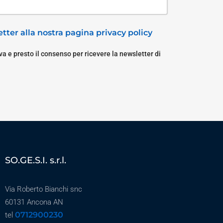
tter alla nostra pagina privacy policy
a e presto il consenso per ricevere la newsletter di
SO.GE.S.I. s.r.l.
Via Roberto Bianchi snc
60131 Ancona AN
0712900230
tel