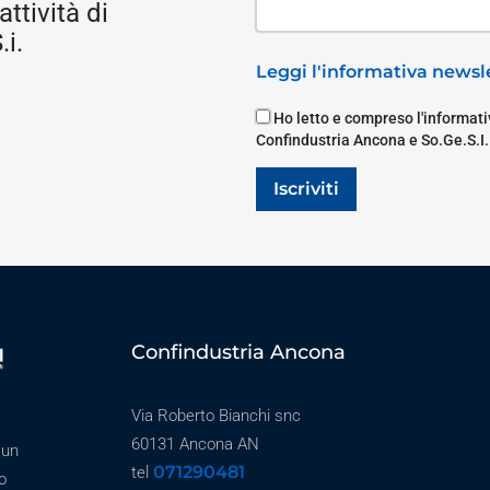
attività di
i.
Leggi l'informativa newsle
Ho letto e compreso l'informativ
Confindustria Ancona e So.Ge.S.I.
Iscriviti
Confindustria Ancona
Via Roberto Bianchi snc
60131 Ancona AN
 un
071290481
tel
o