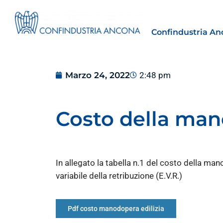
Confindustria An
Marzo 24, 2022
2:48 pm
Costo della man
Estero
tto | Il
Importazioni dagli Stati Uniti 
novità sulle prove di origine 
In allegato la tabella n.1 del costo della ma
preferenziale
variabile della retribuzione (E.V.R.)
30 Luglio 2026
Leggi →
Pdf costo manodopera edilizia