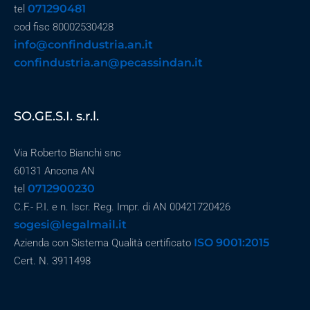
071290481
tel
cod fisc 80002530428
info@confindustria.an.it
confindustria.an@pecassindan.it
SO.GE.S.I. s.r.l.
Via Roberto Bianchi snc
60131 Ancona AN
0712900230
tel
C.F.- P.I. e n. Iscr. Reg. Impr. di AN 00421720426
sogesi@legalmail.it
ISO 9001:2015
Azienda con Sistema Qualità certificato
Cert. N. 3911498