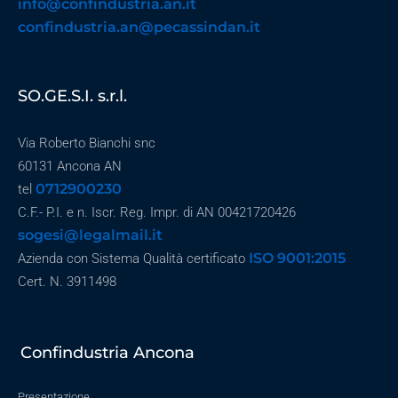
info@confindustria.an.it
confindustria.an@pecassindan.it
SO.GE.S.I. s.r.l.
Via Roberto Bianchi snc
60131 Ancona AN
0712900230
tel
C.F.- P.I. e n. Iscr. Reg. Impr. di AN 00421720426
sogesi@legalmail.it
ISO 9001:2015
Azienda con Sistema Qualità certificato
Cert. N. 3911498
Confindustria Ancona
Presentazione