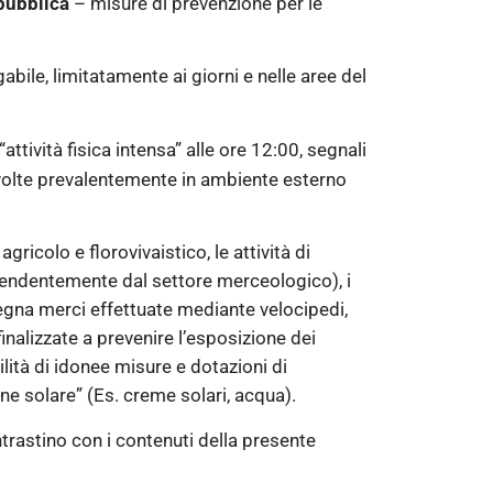
 pubblica
– misure di prevenzione per le
bile, limitatamente ai giorni e nelle aree del
 “attività fisica intensa” alle ore 12:00, segnali
e svolte prevalentemente in ambiente esterno
gricolo e florovivaistico, le attività di
ipendentemente dal settore merceologico), i
consegna merci effettuate mediante velocipedi,
inalizzate a prevenire l’esposizione dei
lità di idonee misure e dotazioni di
one solare” (Es. creme solari, acqua).
ntrastino con i contenuti della presente