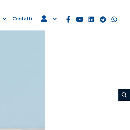
Contatti
Estero
e Imprese
Filippine: missione imprendito
Manila, 5-7 ottobre 2026
30 Luglio 2026
Leggi →