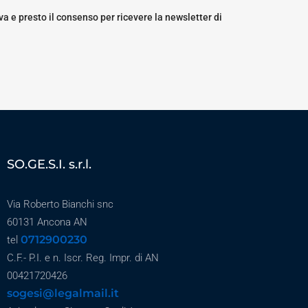
a e presto il consenso per ricevere la newsletter di
SO.GE.S.I. s.r.l.
Via Roberto Bianchi snc
60131 Ancona AN
0712900230
tel
C.F.- P.I. e n. Iscr. Reg. Impr. di AN
00421720426
sogesi@legalmail.it