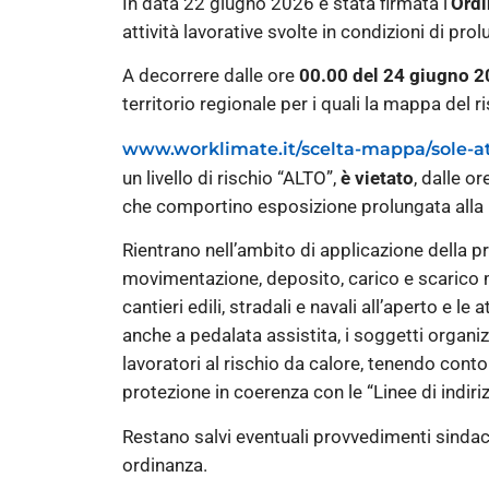
In data 22 giugno 2026 è stata firmata l’
Ordi
attività lavorative svolte in condizioni di pro
A decorrere dalle ore
00.00 del 24 giugno 2
territorio regionale per i quali la mappa del r
www.worklimate.it/scelta-mappa/sole-atti
un livello di rischio “ALTO”,
è vietato
, dalle o
che comportino esposizione prolungata alla 
Rientrano nell’ambito di applicazione della pres
movimentazione, deposito, carico e scarico m
cantieri edili, stradali e navali all’aperto e l
anche a pedalata assistita, i soggetti organi
lavoratori al rischio da calore, tenendo cont
protezione in coerenza con le “Linee di indiri
Restano salvi eventuali provvedimenti sindaca
ordinanza.