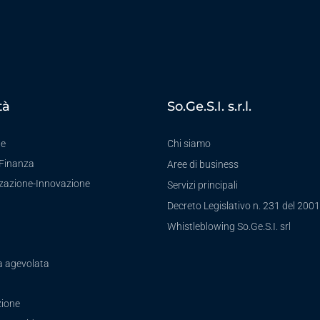
tà
So.Ge.S.I. s.r.l.
te
Chi siamo
-Finanza
Aree di business
zzazione-Innovazione
Servizi principali
Decreto Legislativo n. 231 del 2001
a
Whistleblowing So.Ge.S.I. srl
a agevolata
ione