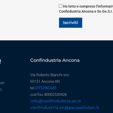
Ho letto e compreso l'informativ
Confindustria Ancona e So.Ge.S.I.
Iscriviti
Confindustria Ancona
Via Roberto Bianchi snc
60131 Ancona AN
 un
071290481
tel
o
cod fisc 80002530428
info@confindustria.an.it
confindustria.an@pecassindan.it