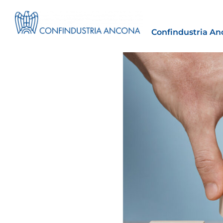
Confindustria An
Estero
tto | Il
Importazioni dagli Stati Uniti 
novità sulle prove di origine 
preferenziale
30 Luglio 2026
Leggi →