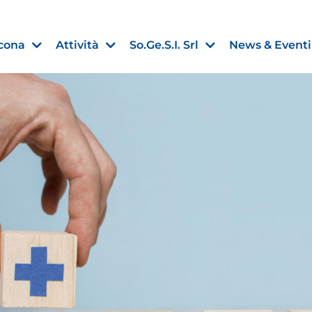
cona
Attività
So.Ge.S.I. Srl
News & Eventi
Finanza agevolata
nell’UE:
“PMI, Industria e Incentivi all
non
”
30 Luglio 2026
Leggi →