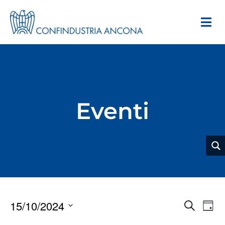
Eventi
Event
15/10/2024
Cerca
Eve
Giorn
Ricer
Vis
Seleziona