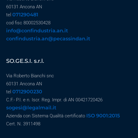
60131 Ancona AN
071290481
tel
cod fisc 80002530428
info@confindustria.an.it
confindustria.an@pecassindan.it
SO.GE.S.I. s.r.l.
Via Roberto Bianchi snc
60131 Ancona AN
0712900230
tel
C.F.- P.I. e n. Iscr. Reg. Impr. di AN 00421720426
sogesi@legalmail.it
ISO 9001:2015
Azienda con Sistema Qualità certificato
Cert. N. 3911498