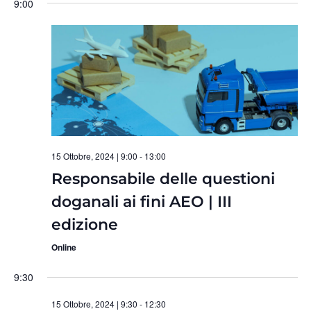
9:00
e
Nav
la
viste
data.
Navig
15 Ottobre, 2024 | 9:00
-
13:00
Responsabile delle questioni
doganali ai fini AEO | III
edizione
Online
9:30
15 Ottobre, 2024 | 9:30
-
12:30