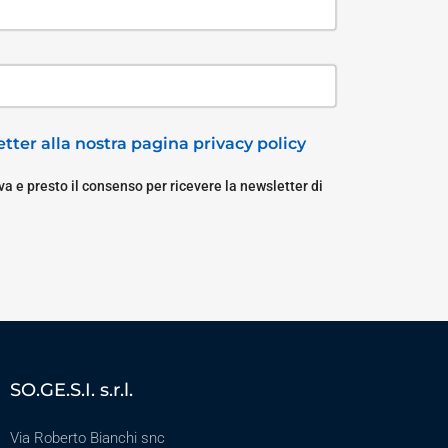
tter alla nostra pagina privacy policy
a e presto il consenso per ricevere la newsletter di
SO.GE.S.I. s.r.l.
Via Roberto Bianchi snc