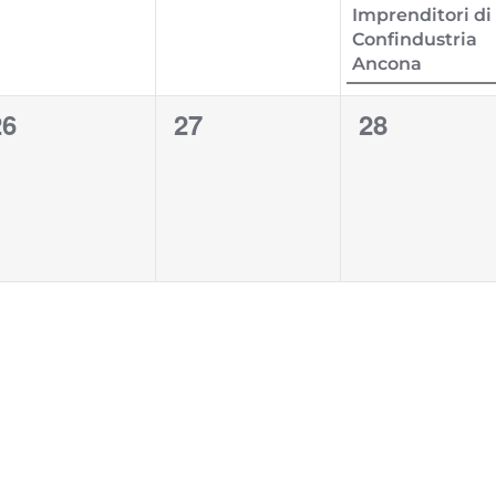
Imprenditori di
Confindustria
Ancona
0
0
0
26
27
28
venti,
eventi,
eventi,