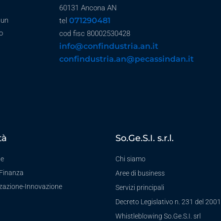
60131 Ancona AN
071290481
 un
tel
o
cod fisc 80002530428
info@confindustria.an.it
confindustria.an@pecassindan.it
tà
So.Ge.S.I. s.r.l.
te
Chi siamo
-Finanza
Aree di business
zzazione-Innovazione
Servizi principali
Decreto Legislativo n. 231 del 2001
a
Whistleblowing So.Ge.S.I. srl