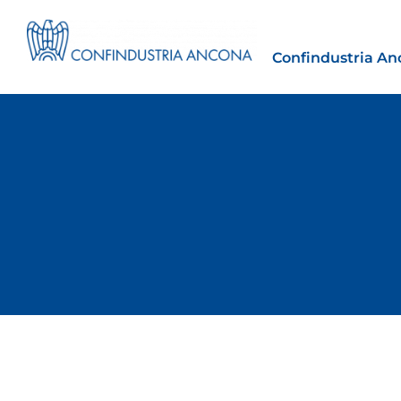
Confindustria An
Estero
tto | Il
Importazioni dagli Stati Uniti 
novità sulle prove di origine 
preferenziale
30 Luglio 2026
Giovani Imprendito
Leggi →