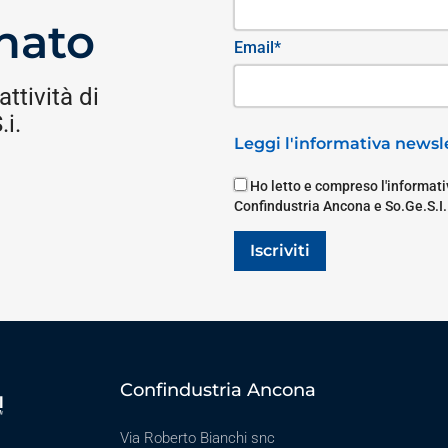
nato
Email*
attività di
i.
Leggi l'informativa newsle
Ho letto e compreso l'informativ
Confindustria Ancona e So.Ge.S.I.
Iscriviti
Confindustria Ancona
Via Roberto Bianchi snc