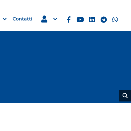
Contatti
Estero
e Imprese
Filippine: missione imprendito
Manila, 5-7 ottobre 2026
30 Luglio 2026
Leggi →