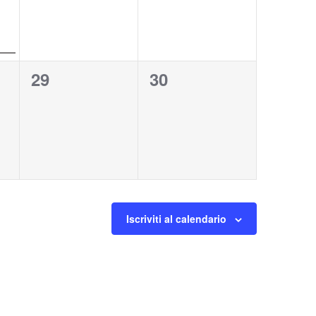
0
0
29
30
eventi,
eventi,
Iscriviti al calendario