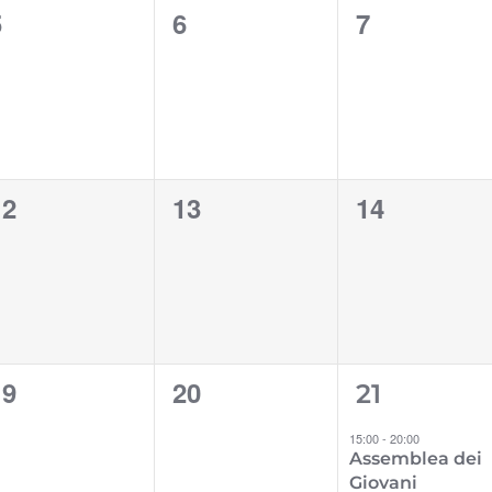
0
0
0
5
6
7
venti,
eventi,
eventi,
0
0
0
12
13
14
venti,
eventi,
eventi,
0
0
1
19
20
21
venti,
eventi,
evento,
15:00
-
20:00
Assemblea dei
Giovani