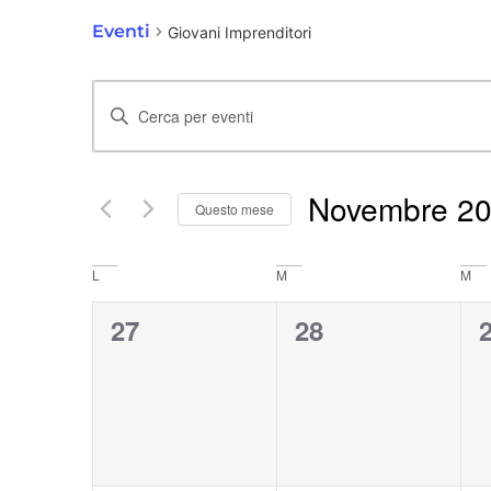
Eventi
Giovani Imprenditori
Eventi
Inserisci
Ricerca
Parola
Chiave.
Novembre 2
e
Questo mese
Cerca
Seleziona
Eventi
viste
Calendario
L
M
M
la
per
0
0
27
28
data.
Navigazione
di
Parola
eventi,
eventi,
e
Chiave.
Eventi