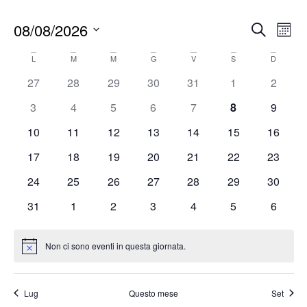
Event
08/08/2026
Cerca
Eve
Mese
Ricer
Vis
Seleziona
Calendario
L
M
M
G
V
S
D
e
Nav
la
di
0 eventi
0 eventi
0 eventi
0 eventi
0 eventi
0 eventi
0 event
27
28
29
30
31
1
2
viste
data.
Eventi
0 eventi
0 eventi
0 eventi
0 eventi
0 eventi
0 eventi
0 event
3
4
5
6
7
8
9
Navig
0 eventi
0 eventi
0 eventi
0 eventi
0 eventi
0 eventi
0 eventi
10
11
12
13
14
15
16
0 eventi
0 eventi
0 eventi
0 eventi
0 eventi
0 eventi
0 eventi
17
18
19
20
21
22
23
0 eventi
0 eventi
0 eventi
0 eventi
0 eventi
0 eventi
0 eventi
24
25
26
27
28
29
30
0 eventi
0 eventi
0 eventi
0 eventi
0 eventi
0 eventi
0 event
31
1
2
3
4
5
6
Non ci sono eventi in questa giornata.
Notice
Lug
Questo mese
Set