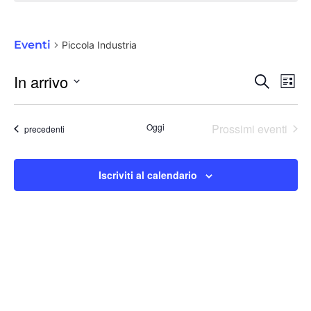
Piccola Industria
Eventi
Piccola Industria
Event
In arrivo
Cerca
Eve
Lista
Ricer
Vis
Seleziona
e
Nav
Oggi
Prossimi eventi
Eventi
la
precedenti
viste
data.
Navig
Iscriviti al calendario