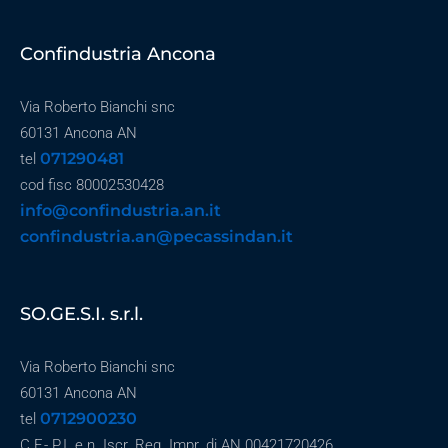
Confindustria Ancona
Via Roberto Bianchi snc
60131 Ancona AN
071290481
tel
cod fisc 80002530428
info@confindustria.an.it
confindustria.an@pecassindan.it
SO.GE.S.I. s.r.l.
Via Roberto Bianchi snc
60131 Ancona AN
0712900230
tel
C.F.- P.I. e n. Iscr. Reg. Impr. di AN 00421720426