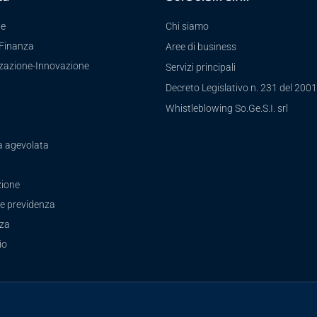
te
Chi siamo
-Finanza
Aree di business
zzazione-Innovazione
Servizi principali
Decreto Legislativo n. 231 del 2001
a
Whistleblowing So.Ge.S.I. srl
a agevolata
ione
e previdenza
zza
io