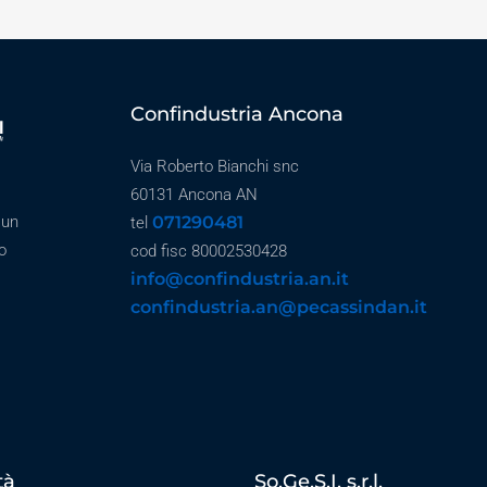
Confindustria Ancona
Via Roberto Bianchi snc
60131 Ancona AN
071290481
 un
tel
o
cod fisc 80002530428
info@confindustria.an.it
confindustria.an@pecassindan.it
tà
So.Ge.S.I. s.r.l.