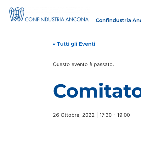
Confindustria An
« Tutti gli Eventi
Questo evento è passato.
Estero
Comitato
tto | Il
Importazioni dagli Stati Uniti 
novità sulle prove di origine 
preferenziale
26 Ottobre, 2022 | 17:30
-
19:00
30 Luglio 2026
Leggi →