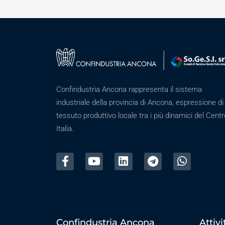
Confindustria Ancona rappresenta il sistema
industriale della provincia di Ancona, espressione di
tessuto produttivo locale tra i più dinamici del Centr
Italia.
Confindustria Ancona
Attivi