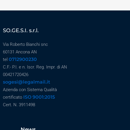
SO.GE.S.I. s.r.l.
Via Roberto Bianchi snc
60131 Ancona AN
0712900230
tel
C.F.- P.I. e n. Iscr. Reg. Impr. di AN
00421720426
sogesi@legalmail.it
Azienda con Sistema Qualità
ISO 9001:2015
certificato
Cert. N. 3911498
News