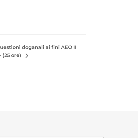
estioni doganali ai fini AEO II
 (25 ore)