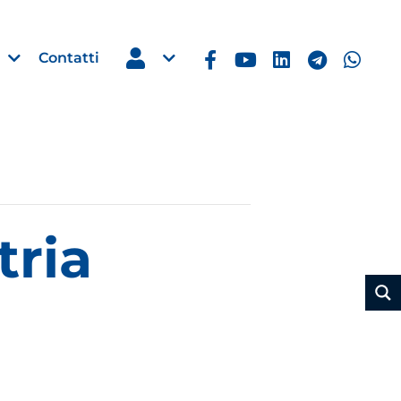
Contatti
Estero
tria
e Imprese
Filippine: missione imprendito
Manila, 5-7 ottobre 2026
30 Luglio 2026
Leggi →