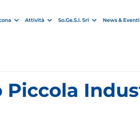
cona
Attività
So.Ge.S.I. Srl
News & Eventi
Finanza agevolata
 Piccola Indus
nell’UE:
“PMI, Industria e Incentivi all
non
”
30 Luglio 2026
Leggi →