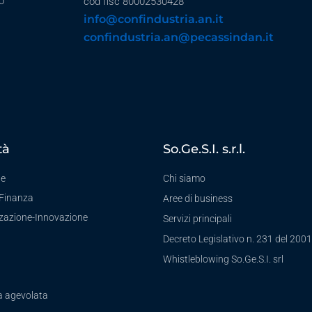
o
cod fisc 80002530428
info@confindustria.an.it
confindustria.an@pecassindan.it
tà
So.Ge.S.I. s.r.l.
te
Chi siamo
-Finanza
Aree di business
zzazione-Innovazione
Servizi principali
Decreto Legislativo n. 231 del 2001
a
Whistleblowing So.Ge.S.I. srl
a agevolata