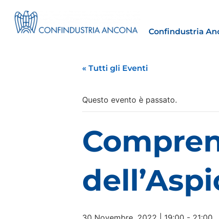
Confindustria An
« Tutti gli Eventi
Questo evento è passato.
Estero
Comprens
tto | Il
Importazioni dagli Stati Uniti 
novità sulle prove di origine 
preferenziale
dell’Asp
30 Luglio 2026
Leggi →
30 Novembre, 2022 | 19:00
-
21:00