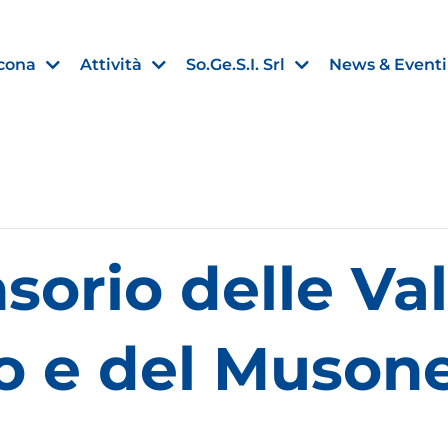
cona
Attività
So.Ge.S.I. Srl
News & Eventi
Finanza agevolata
orio delle Val
nell’UE:
“PMI, Industria e Incentivi all
non
”
30 Luglio 2026
io e del Muson
Leggi →