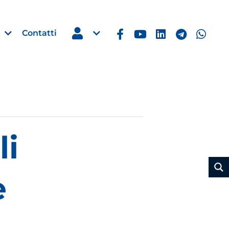
Contatti
Estero
li
e Imprese
Filippine: missione imprendito
Manila, 5-7 ottobre 2026
30 Luglio 2026
e
Leggi →