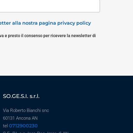
tter alla nostra pagina privacy policy
a e presto il consenso per ricevere la newsletter di
SO.GE.S.I. s.r.l.
Via Roberto Bianchi snc
60131 Ancona AN
0712900230
tel