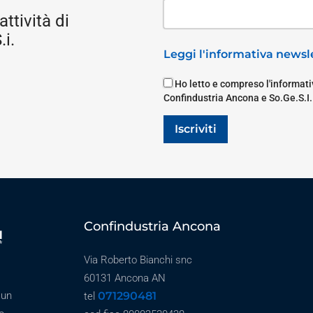
attività di
i.
Leggi l'informativa newsle
Ho letto e compreso l'informativ
Confindustria Ancona e So.Ge.S.I.
Iscriviti
Confindustria Ancona
Via Roberto Bianchi snc
60131 Ancona AN
071290481
 un
tel