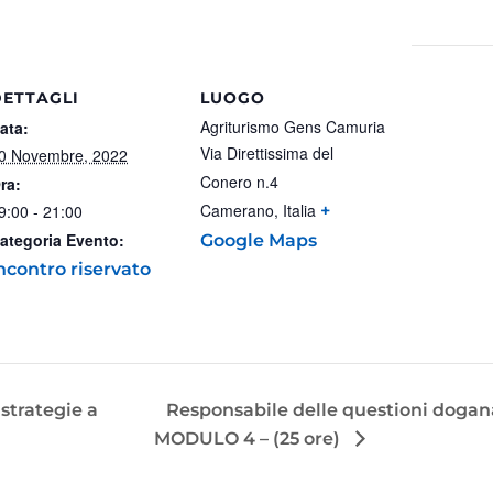
DETTAGLI
LUOGO
Agriturismo Gens Camuria
ata:
Via Direttissima del
0 Novembre, 2022
Conero n.4
ra:
Camerano
,
Italia
9:00 - 21:00
+
ategoria Evento:
Google Maps
ncontro riservato
 strategie a
Responsabile delle questioni doganali
MODULO 4 – (25 ore)