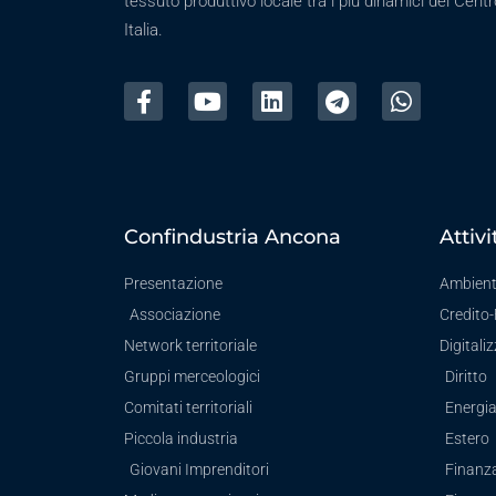
tessuto produttivo locale tra i più dinamici del Centr
Italia.
Confindustria Ancona
Attivi
Presentazione
Ambien
Associazione
Credito
Network territoriale
Digitali
Gruppi merceologici
Diritto
Comitati territoriali
Energi
Piccola industria
Estero
Giovani Imprenditori
Finanz