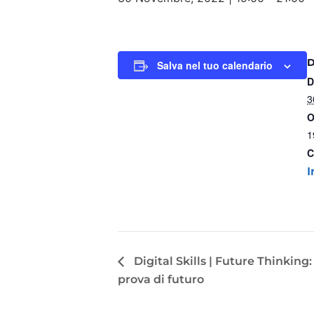
Salva nel tuo calendario
D
3
O
1
C
I
Digital Skills | Future Thinking:
prova di futuro