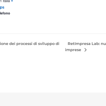
1
Italia
+
ps
lefono
ne dei processi di sviluppo di
RetImpresa Lab: nu
imprese