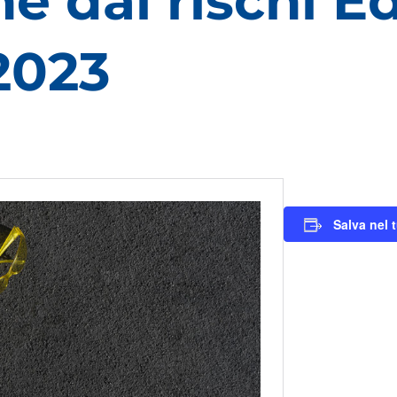
e dai rischi E
2023
Salva nel 