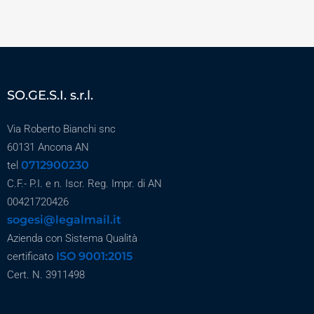
SO.GE.S.I. s.r.l.
Via Roberto Bianchi snc
60131 Ancona AN
0712900230
tel
C.F.- P.I. e n. Iscr. Reg. Impr. di AN
00421720426
sogesi@legalmail.it
Azienda con Sistema Qualità
ISO 9001:2015
certificato
Cert. N. 3911498