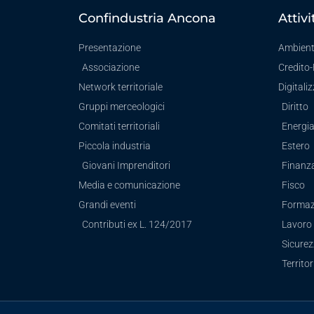
Confindustria Ancona
Attivi
Presentazione
Ambien
Associazione
Credito
Network territoriale
Digitali
Gruppi merceologici
Diritto
Comitati territoriali
Energi
Piccola industria
Estero
Giovani Imprenditori
Finanz
Media e comunicazione
Fisco
Grandi eventi
Formaz
Contributi ex L. 124/2017
Lavoro 
Sicure
Territor