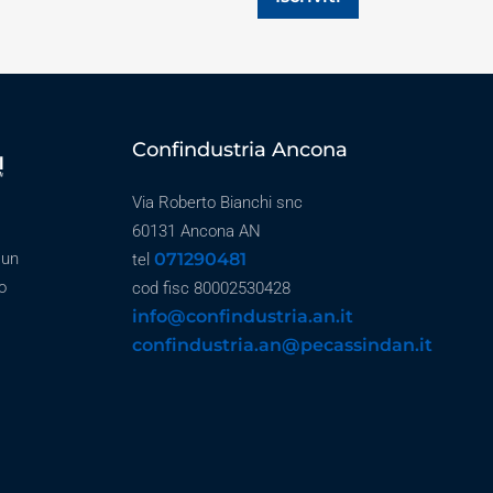
Confindustria Ancona
Via Roberto Bianchi snc
60131 Ancona AN
071290481
 un
tel
o
cod fisc 80002530428
info@confindustria.an.it
confindustria.an@pecassindan.it