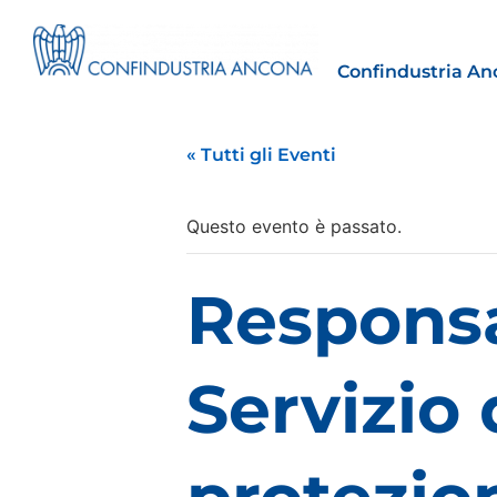
Confindustria An
« Tutti gli Eventi
Questo evento è passato.
Estero
Responsa
tto | Il
Importazioni dagli Stati Uniti 
novità sulle prove di origine 
preferenziale
Servizio
30 Luglio 2026
Leggi →