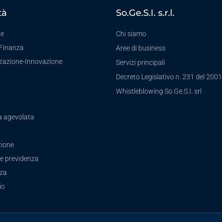
tà
So.Ge.S.I. s.r.l.
te
Chi siamo
-Finanza
Aree di business
zzazione-Innovazione
Servizi principali
Decreto Legislativo n. 231 del 2001
a
Whistleblowing So.Ge.S.I. srl
a agevolata
ione
e previdenza
zza
io