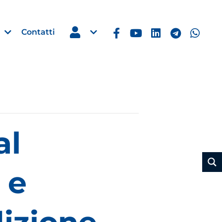
Contatti
Estero
al
e Imprese
Filippine: missione imprendito
Manila, 5-7 ottobre 2026
30 Luglio 2026
 e
Leggi →