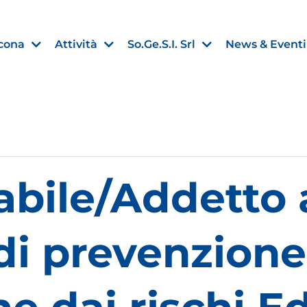
cona
Attività
So.Ge.S.I. Srl
News & Eventi
Finanza agevolata
bile/Addetto 
nell’UE:
“PMI, Industria e Incentivi all
non
”
30 Luglio 2026
 di prevenzione
Leggi →