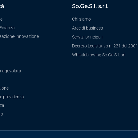
tà
So.Ge.S.I. s.r.l.
te
Chi siamo
-Finanza
Aree di business
zzazione-Innovazione
Servizi principali
Decreto Legislativo n. 231 del 2001
a
Whistleblowing So.Ge.S.I. srl
a agevolata
ione
e previdenza
zza
io