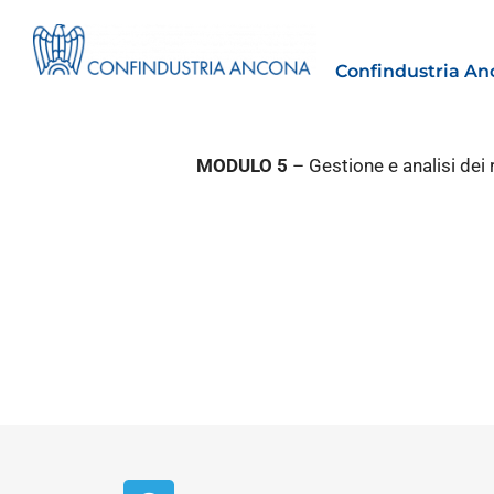
Confindustria An
MODULO 5
– Gestione e analisi dei 
Estero
tto | Il
Importazioni dagli Stati Uniti 
novità sulle prove di origine 
preferenziale
30 Luglio 2026
Leggi →