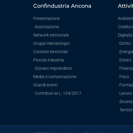
Confindustria Ancona
Attivi
Presentazione
Ambien
Associazione
Credito
Network territoriale
Digitali
Gruppi merceologici
Diritto
Comitati territoriali
Energi
Piccola industria
Estero
Giovani Imprenditori
Finanz
Media e comunicazione
Fisco
Grandi eventi
Formaz
Contributi ex L. 124/2017
Lavoro 
Sicure
Territor