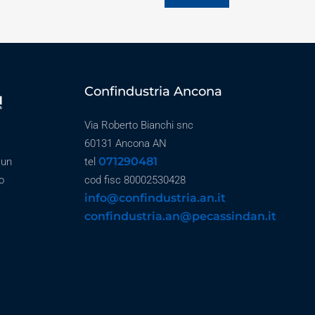
Confindustria Ancona
Via Roberto Bianchi snc
60131 Ancona AN
071290481
 un
tel
o
cod fisc 80002530428
info@confindustria.an.it
confindustria.an@pecassindan.it