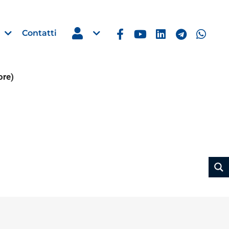
Contatti
ore)
Estero
e Imprese
Filippine: missione imprendito
Manila, 5-7 ottobre 2026
30 Luglio 2026
Leggi →