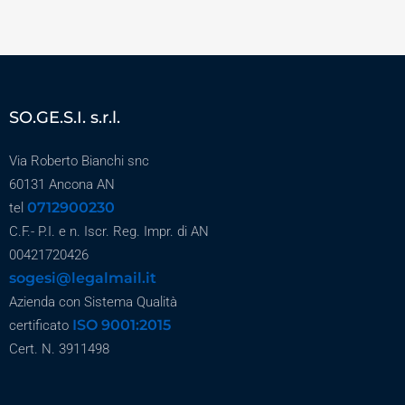
SO.GE.S.I. s.r.l.
Via Roberto Bianchi snc
60131 Ancona AN
0712900230
tel
C.F.- P.I. e n. Iscr. Reg. Impr. di AN
00421720426
sogesi@legalmail.it
Azienda con Sistema Qualità
ISO 9001:2015
certificato
Cert. N. 3911498