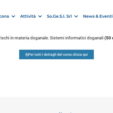
cona
Attività
So.Ge.S.I. Srl
News & Eventi
rischi in materia doganale. Sistemi informatici doganali
(50 
Per tutti i dettagli del corso clicca qui
Finanza agevolata
nell’UE:
“PMI, Industria e Incentivi all
non
”
30 Luglio 2026
Leggi →