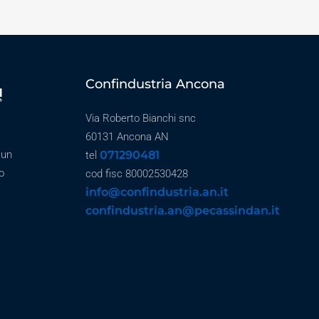
Confindustria Ancona
Via Roberto Bianchi snc
60131 Ancona AN
071290481
 un
tel
o
cod fisc 80002530428
info@confindustria.an.it
confindustria.an@pecassindan.it