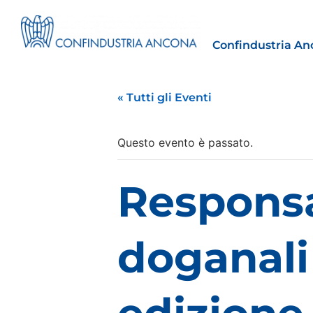
Confindustria An
« Tutti gli Eventi
Questo evento è passato.
Estero
Responsa
tto | Il
Importazioni dagli Stati Uniti 
novità sulle prove di origine 
preferenziale
doganali 
30 Luglio 2026
Leggi →