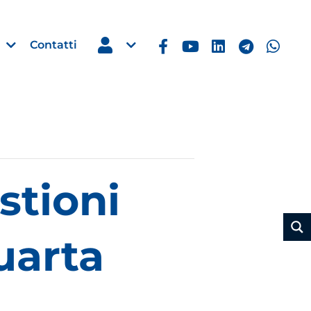
Contatti
Estero
stioni
e Imprese
Filippine: missione imprendito
Manila, 5-7 ottobre 2026
30 Luglio 2026
uarta
Leggi →