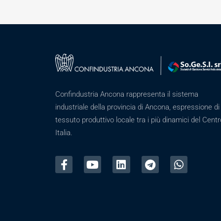
Confindustria Ancona rappresenta il sistema
industriale della provincia di Ancona, espressione di
tessuto produttivo locale tra i più dinamici del Centr
Italia.