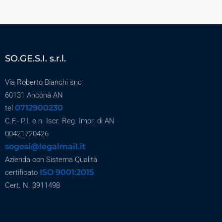
SO.GE.S.I. s.r.l.
Via Roberto Bianchi snc
60131 Ancona AN
0712900230
tel
C.F.- P.I. e n. Iscr. Reg. Impr. di AN
00421720426
sogesi@legalmail.it
Azienda con Sistema Qualità
ISO 9001:2015
certificato
Cert. N. 3911498