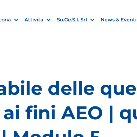
cona
Attività
So.Ge.S.I. Srl
News & Eventi
Finanza agevolata
bile delle que
nell’UE:
“PMI, Industria e Incentivi all
non
”
30 Luglio 2026
ai fini AEO | q
Leggi →