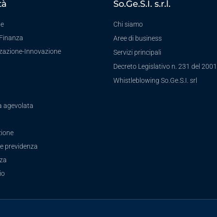
tà
So.Ge.S.I. s.r.l.
te
Chi siamo
-Finanza
Aree di business
zzazione-Innovazione
Servizi principali
Decreto Legislativo n. 231 del 2001
a
Whistleblowing So.Ge.S.I. srl
a agevolata
ione
e previdenza
zza
io