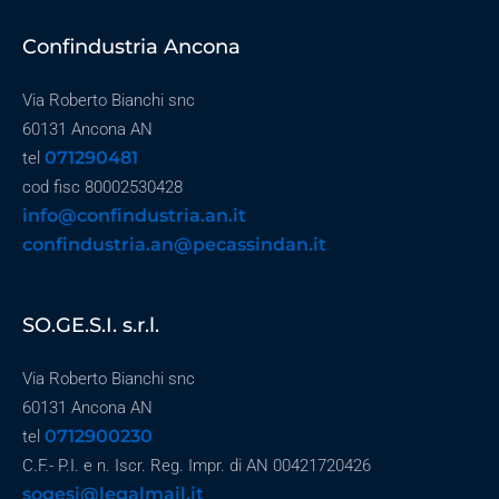
Confindustria Ancona
Via Roberto Bianchi snc
60131 Ancona AN
071290481
tel
cod fisc 80002530428
info@confindustria.an.it
confindustria.an@pecassindan.it
SO.GE.S.I. s.r.l.
Via Roberto Bianchi snc
60131 Ancona AN
0712900230
tel
C.F.- P.I. e n. Iscr. Reg. Impr. di AN 00421720426
sogesi@legalmail.it