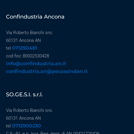
Confindustria Ancona
Via Roberto Bianchi snc
60131 Ancona AN
071290481
tel
cod fisc 80002530428
info@confindustria.an.it
confindustria.an@pecassindan.it
SO.GE.S.I. s.r.l.
Via Roberto Bianchi snc
60131 Ancona AN
0712900230
tel
C.F.- P.I. e n. Iscr. Reg. Impr. di AN 00421720426