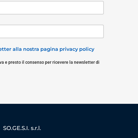
tter alla nostra pagina privacy policy
a e presto il consenso per ricevere la newsletter di
SO.GE.S.I. s.r.l.