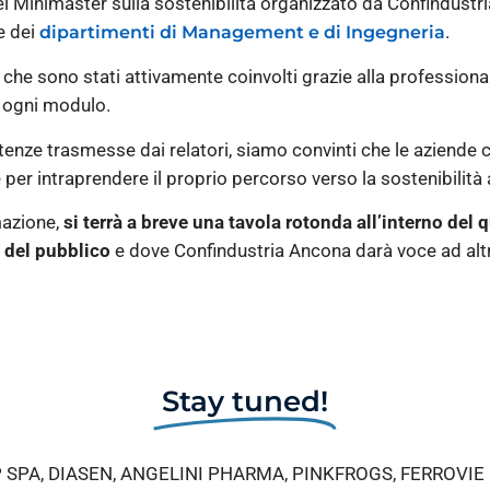
el Minimaster sulla sostenibilità organizzato da Confindustr
e dei
.
dipartimenti di Management e di Ingegneria
, che sono stati attivamente coinvolti grazie alla professional
o ogni modulo.
petenze trasmesse dai relatori, siamo convinti che le aziende c
 per intraprendere il proprio percorso verso la sostenibilità 
mazione,
si terrà a breve una tavola rotonda all’interno del 
 del pubblico
e dove Confindustria Ancona darà voce ad altr
Stay tuned!
UP SPA, DIASEN, ANGELINI PHARMA, PINKFROGS, FERROVIE