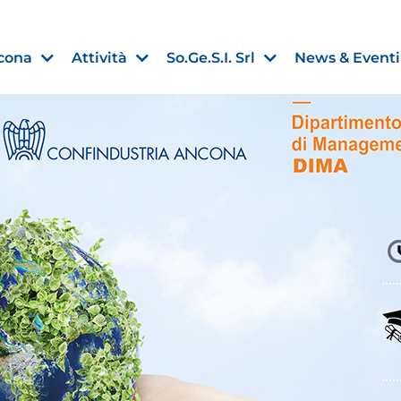
cona
Attività
So.Ge.S.I. Srl
News & Eventi
Finanza agevolata
nell’UE:
“PMI, Industria e Incentivi all
non
”
30 Luglio 2026
Leggi →