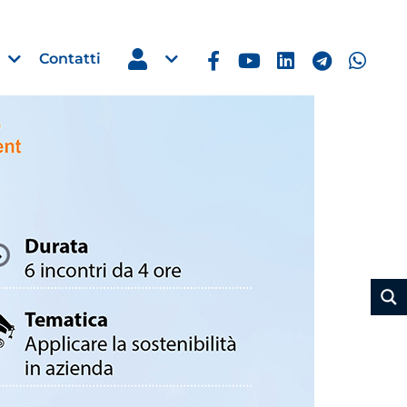
Contatti
Estero
e Imprese
Filippine: missione imprendito
Manila, 5-7 ottobre 2026
30 Luglio 2026
Leggi →