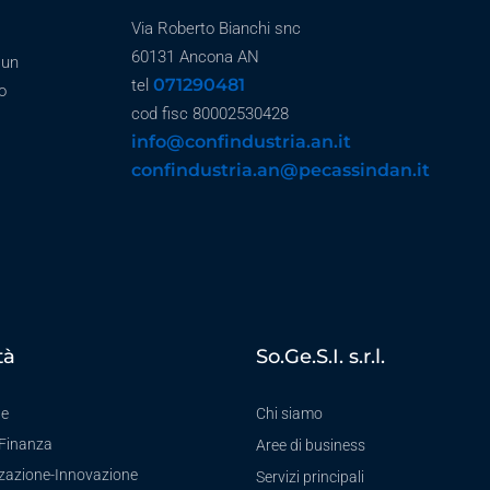
Via Roberto Bianchi snc
60131 Ancona AN
 un
071290481
tel
o
cod fisc 80002530428
info@confindustria.an.it
confindustria.an@pecassindan.it
tà
So.Ge.S.I. s.r.l.
te
Chi siamo
-Finanza
Aree di business
zzazione-Innovazione
Servizi principali