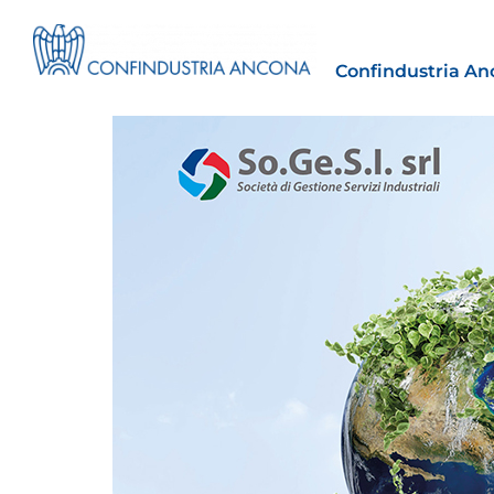
Confindustria An
Estero
tto | Il
Importazioni dagli Stati Uniti 
novità sulle prove di origine 
preferenziale
30 Luglio 2026
Leggi →