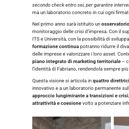
secondo check entro sei, per garantire interve
ma un laboratorio concreto in cui ogni firmata
Nel primo anno sarà istituito un
osservatorio 
monitoraggio delle crisi d’impresa. Con il supp
ITS e Università, con la possibilità di sviluppa
formazione continua
potranno ridurre il div
delle imprese e valorizzare i loro asset. C
piano integrato di marketing territoriale
– co
l’identità di Fabriano, rendendola sempre più a
Questa visione si articola in
quattro direttric
innovativo e a un laboratorio permanente sulle
approccio lungimirante a transizioni e crisi
attrattività e coesione
volto a potenziare infr