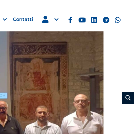
Contatti
Estero
e Imprese
Filippine: missione imprendito
Manila, 5-7 ottobre 2026
30 Luglio 2026
Leggi →