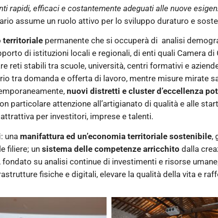
nti rapidi, efficaci e costantemente adeguati alle nuove esige
rio assume un ruolo attivo per lo sviluppo duraturo e sostenib
territoriale
permanente che si occuperà di analisi demogra
orto di istituzioni locali e regionali, di enti quali Camera d
re reti stabili tra scuole, università, centri formativi e aziend
ario tra domanda e offerta di lavoro, mentre misure mirate sar
ontemporaneamente,
nuovi distretti e cluster d’eccellenza pot
n particolare attenzione all’artigianato di qualità e alle sta
ttrattiva per investitori, imprese e talenti.
i
: una
manifattura ed un’economia territoriale sostenibile
,
 filiere; un
sistema delle competenze arricchito
dalla crea
, fondato su analisi continue di investimenti e risorse umane;
astrutture fisiche e digitali, elevare la qualità della vita e ra