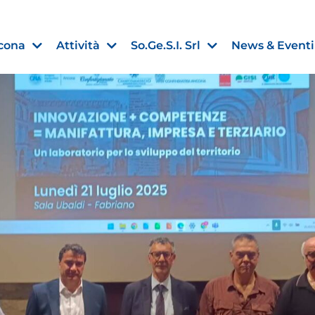
cona
Attività
So.Ge.S.I. Srl
News & Eventi
Finanza agevolata
nell’UE:
“PMI, Industria e Incentivi all
non
”
30 Luglio 2026
Leggi →