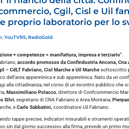
 il rilancio della città: Conf
commercio, Cgil, Cisl e Uil f
e proprio laboratorio per lo s
,
,
r
YouTVRS
RadioGold
zione + competenze = manifattura, impresa e terziario”
.
Fabriano,
accordo promosso da Confindustria Ancona, Cna 
il – CdLT Fabriano, Cisl Marche e Uil Marche
sottoscritto pe
o dell’area appenninica e sub appenninica
.
Nato da un conf
i alla cittadinanza, nel corso di un incontro pubblico che si
na,
Massimiliano Polacco
, direttore di Confcommercio Mar
o Silvi
, segretario di CNA Fabriano e Area Montana,
Pierpao
arche, e
Carlo Sabbatini,
coordinatore Uil Fabriano.
endo tappe precise, indicatori misurabili e strumenti operativ
tivo sin dal giorno successivo alla firma,
prevede un primo moni