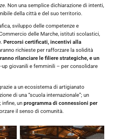
nze
.
Non una semplice dichiarazione di intenti,
ile della città e del suo territorio.
fica, sviluppo delle competenze e
i Commercio delle Marche, istituti scolastici,
e.
Percorsi certificati, incentivi alla
anno richieste per rafforzare la solidità
ranno rilanciare le filiere strategiche,
e un
rt-up giovanili e femminili – per consolidare
 grazie a un ecosistema di artigianato
zione di una “scuola internazionale”; un
 infine, un
programma di connessioni per
fforzare il senso di comunità.