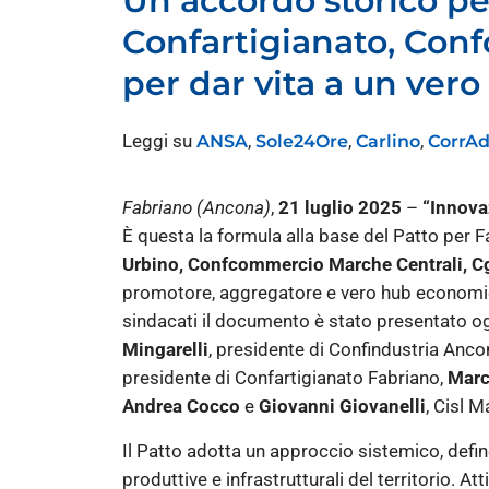
Un accordo storico per
Confartigianato, Conf
per dar vita a un vero 
Leggi su
,
,
,
ANSA
Sole24Ore
Carlino
CorrAd
Fabriano (Ancona)
,
21 luglio 2025
–
“Innova
È questa la formula alla base del Patto per 
Urbino, Confcommercio Marche Centrali, Cg
promotore, aggregatore e vero hub economic
sindacati il documento è stato presentato ogg
Mingarelli
, presidente di Confindustria Anco
presidente di Confartigianato Fabriano,
Marc
Andrea Cocco
e
Giovanni Giovanelli
, Cisl M
Il Patto adotta un approccio sistemico, defin
produttive e infrastrutturali del territorio. At