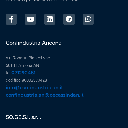
locale tra i più dinamici del Centro Italia.
Confindustria Ancona
Via Roberto Bianchi snc
60131 Ancona AN
071290481
tel
cod fisc 80002530428
info@confindustria.an.it
confindustria.an@pecassindan.it
SO.GE.S.I. s.r.l.