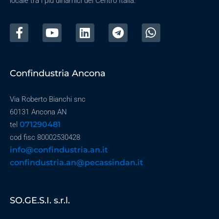
locale tra i più dinamici del Centro Italia.
Confindustria Ancona
Via Roberto Bianchi snc
60131 Ancona AN
071290481
tel
cod fisc 80002530428
info@confindustria.an.it
confindustria.an@pecassindan.it
SO.GE.S.I. s.r.l.