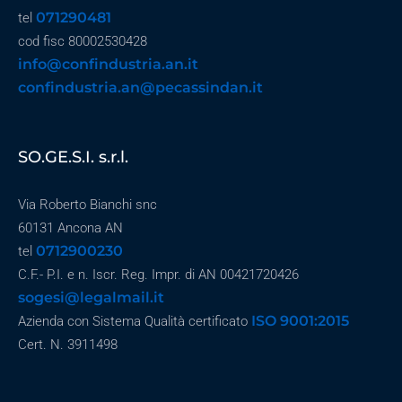
071290481
tel
cod fisc 80002530428
info@confindustria.an.it
confindustria.an@pecassindan.it
SO.GE.S.I. s.r.l.
Via Roberto Bianchi snc
60131 Ancona AN
0712900230
tel
C.F.- P.I. e n. Iscr. Reg. Impr. di AN 00421720426
sogesi@legalmail.it
ISO 9001:2015
Azienda con Sistema Qualità certificato
Cert. N. 3911498