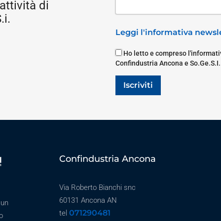
attività di
i.
Leggi l'informativa newsle
Ho letto e compreso l'informativ
Confindustria Ancona e So.Ge.S.I.
Iscriviti
Confindustria Ancona
Via Roberto Bianchi snc
60131 Ancona AN
 un
071290481
tel
o