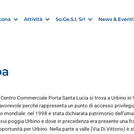
cona
Attività
So.Ge.S.I. Srl
News & Eventi
pa
Finanza agevolata
nell’UE:
“PMI, Industria e Incentivi all
non
”
l Centro Commerciale Porta Santa Lucia si trova a Urbino in 
30 Luglio 2026
vorevole perché rappresenta un punto di accesso privilegiato
o mondiale: nel 1998 è stata dichiarata patrimonio dell’umani
Leggi →
 cui poggia Urbino e dove in precedenza era presente una f
rtunità per Urbino. Nella parte a valle (Via Di Vittorio) è s