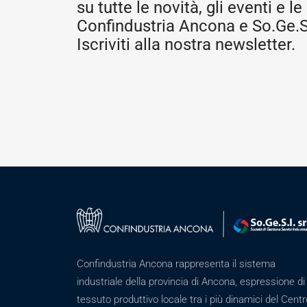
su tutte le novità, gli eventi e le 
Confindustria Ancona e So.Ge.S.
Iscriviti alla nostra newsletter.
Confindustria Ancona rappresenta il sistema
industriale della provincia di Ancona, espressione di
tessuto produttivo locale tra i più dinamici del Centr