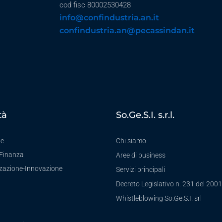
cod fisc 80002530428
info@confindustria.an.it
confindustria.an@pecassindan.it
tà
So.Ge.S.I. s.r.l.
te
Chi siamo
-Finanza
Aree di business
zzazione-Innovazione
Servizi principali
Decreto Legislativo n. 231 del 2001
a
Whistleblowing So.Ge.S.I. srl