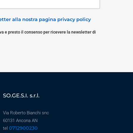
tter alla nostra pagina privacy policy
a e presto il consenso per ricevere la newsletter di
SO.GE.S.I. s.r.l.
Via Roberto Bianchi snc
60131 Ancona AN
0712900230
tel