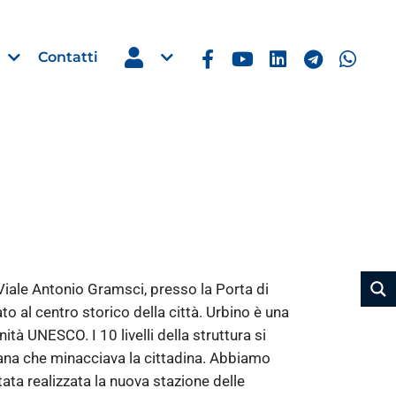
Contatti
Estero
e Imprese
Filippine: missione imprendito
Manila, 5-7 ottobre 2026
Viale Antonio Gramsci, presso la Porta di
30 Luglio 2026
 al centro storico della città. Urbino è una
tà UNESCO. I 10 livelli della struttura si
Leggi →
rana che minacciava la cittadina. Abbiamo
tata realizzata la nuova stazione delle