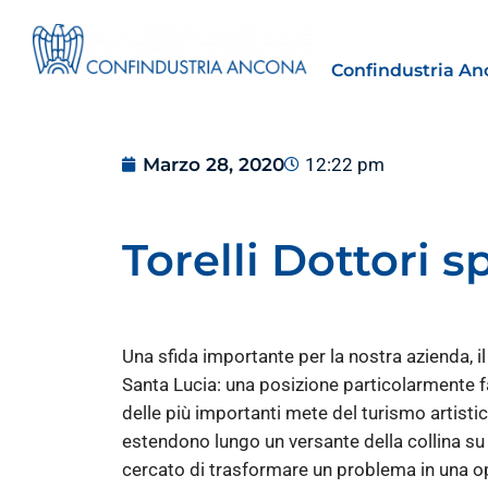
Confindustria An
Marzo 28, 2020
12:22 pm
Torelli Dottori s
Estero
tto | Il
Importazioni dagli Stati Uniti 
novità sulle prove di origine 
Una sfida importante per la nostra azienda, i
preferenziale
Santa Lucia: una posizione particolarmente fa
30 Luglio 2026
delle più importanti mete del turismo artistic
estendono lungo un versante della collina su
Leggi →
cercato di trasformare un problema in una oppo