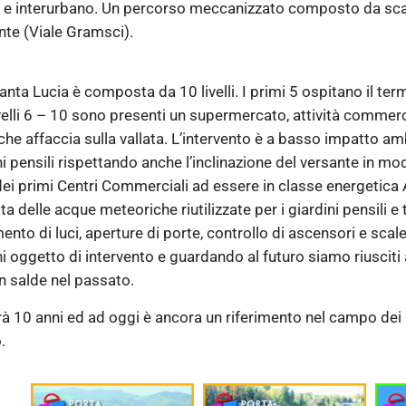
o e interurbano. Un percorso meccanizzato composto da scale
onte (Viale Gramsci).
nta Lucia è composta da 10 livelli. I primi 5 ospitano il te
elli 6 – 10 sono presenti un supermercato, attività commerciali
che affaccia sulla vallata. L’intervento è a basso impatto amb
ni pensili rispettando anche l’inclinazione del versante in m
 dei primi Centri Commerciali ad essere in classe energetica
olta delle acque meteoriche riutilizzate per i giardini pensili
o di luci, aperture di porte, controllo di ascensori e scale 
hi oggetto di intervento e guardando al futuro siamo riusciti
n salde nel passato.
 10 anni ed ad oggi è ancora un riferimento nel campo dei Ce
.