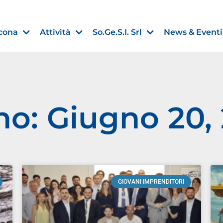
cona
Attività
So.Ge.S.I. Srl
News & Eventi
no: Giugno 20,
Finanza agevolata
nell’UE:
“PMI, Industria e Incentivi all
non
”
30 Luglio 2026
GIOVANI IMPRENDITORI
Leggi →