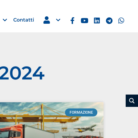
Contatti
 2024
Estero
e Imprese
Filippine: missione imprendito
Manila, 5-7 ottobre 2026
30 Luglio 2026
FORMAZIONE
Leggi →