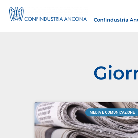
Confindustria An
Gior
Estero
tto | Il
Importazioni dagli Stati Uniti 
novità sulle prove di origine 
preferenziale
MEDIA E COMUNICAZIONE
30 Luglio 2026
Leggi →