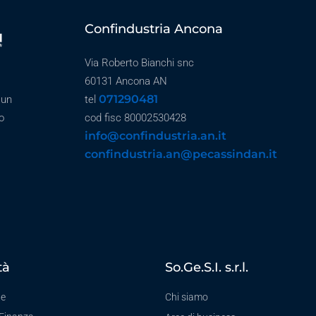
Confindustria Ancona
Via Roberto Bianchi snc
60131 Ancona AN
071290481
 un
tel
o
cod fisc 80002530428
info@confindustria.an.it
confindustria.an@pecassindan.it
tà
So.Ge.S.I. s.r.l.
te
Chi siamo