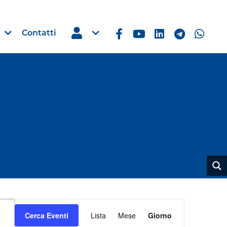
Contatti
Estero
e Imprese
Filippine: missione imprendito
Manila, 5-7 ottobre 2026
30 Luglio 2026
Leggi →
Evento
Cerca Eventi
Lista
Mese
Giorno
Viste