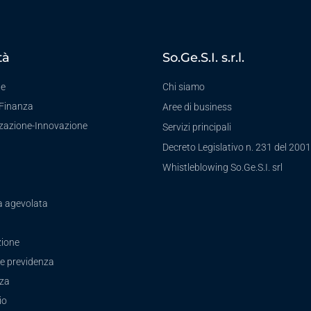
tà
So.Ge.S.I. s.r.l.
te
Chi siamo
-Finanza
Aree di business
zzazione-Innovazione
Servizi principali
Decreto Legislativo n. 231 del 2001
a
Whistleblowing So.Ge.S.I. srl
a agevolata
ione
e previdenza
zza
io