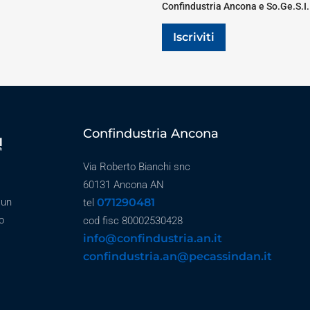
Confindustria Ancona e So.Ge.S.I.
Iscriviti
Confindustria Ancona
Via Roberto Bianchi snc
60131 Ancona AN
071290481
 un
tel
o
cod fisc 80002530428
info@confindustria.an.it
confindustria.an@pecassindan.it