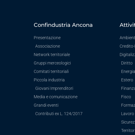
Confindustria Ancona
Attivi
Presentazione
Ambien
Associazione
Credito
Network territoriale
Digitali
Gruppi merceologici
Diritto
Comitati territoriali
Energi
Piccola industria
Estero
Giovani Imprenditori
Finanz
Media e comunicazione
Fisco
Grandi eventi
Formaz
Contributi ex L. 124/2017
Lavoro 
Sicure
Territor