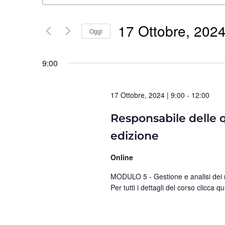
Ricerca
Parola
Chiave.
17 Ottobre, 202
e
Oggi
Cerca
Seleziona
Eventi
viste
9:00
la
per
data.
Navigazione
Parola
17 Ottobre, 2024 | 9:00
-
12:00
Chiave.
Responsabile delle qu
edizione
Online
MODULO 5 - Gestione e analisi dei ri
Per tutti i dettagli del corso clicca qu