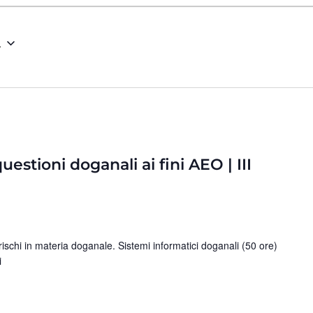
4
estioni doganali ai fini AEO | III
schi in materia doganale. Sistemi informatici doganali (50 ore)
i