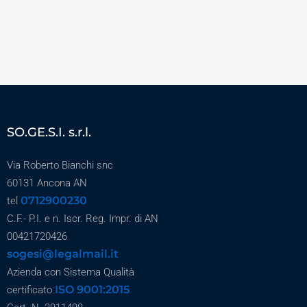
SO.GE.S.I. s.r.l.
Via Roberto Bianchi snc
60131 Ancona AN
0712900230
tel
C.F.- P.I. e n. Iscr. Reg. Impr. di AN
00421720426
sogesi@legalmail.it
Azienda con Sistema Qualità
ISO 9001:2015
certificato