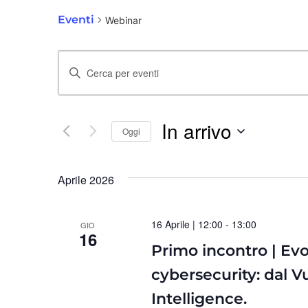
Eventi
Webinar
Eventi
Inserisci
Ricerca
Parola
Chiave.
In arrivo
e
Oggi
Cerca
Seleziona
Eventi
viste
Aprile 2026
la
per
data.
Navigazione
Parola
16 Aprile | 12:00
-
13:00
GIO
16
Chiave.
Primo incontro | Evol
cybersecurity: dal V
Intelligence.