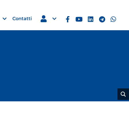
Contatti
Estero
e Imprese
Filippine: missione imprendito
Manila, 5-7 ottobre 2026
30 Luglio 2026
Leggi →