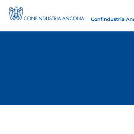
Confindustria An
Estero
tto | Il
Importazioni dagli Stati Uniti 
novità sulle prove di origine 
preferenziale
30 Luglio 2026
Webinar
Leggi →