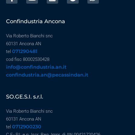
Confindustria Ancona
Via Roberto Bianchi snc
60131 Ancona AN
071290481
tel
cod fisc 80002530428
info@confindustria.an.it
confindustria.an@pecassindan.it
SO.GE.S.I. s.r.l.
Via Roberto Bianchi snc
60131 Ancona AN
0712900230
tel
C.F.- P.I. e n. Iscr. Reg. Impr. di AN 00421720426