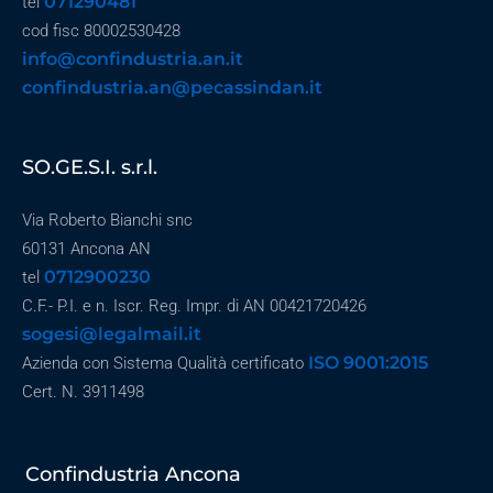
071290481
tel
cod fisc 80002530428
info@confindustria.an.it
confindustria.an@pecassindan.it
SO.GE.S.I. s.r.l.
Via Roberto Bianchi snc
60131 Ancona AN
0712900230
tel
C.F.- P.I. e n. Iscr. Reg. Impr. di AN 00421720426
sogesi@legalmail.it
ISO 9001:2015
Azienda con Sistema Qualità certificato
Cert. N. 3911498
Confindustria Ancona