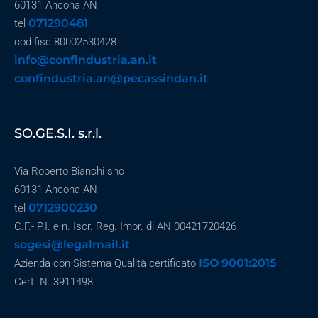
60131 Ancona AN
071290481
tel
cod fisc 80002530428
info@confindustria.an.it
confindustria.an@pecassindan.it
SO.GE.S.I. s.r.l.
Via Roberto Bianchi snc
60131 Ancona AN
0712900230
tel
C.F.- P.I. e n. Iscr. Reg. Impr. di AN 00421720426
sogesi@legalmail.it
ISO 9001:2015
Azienda con Sistema Qualità certificato
Cert. N. 3911498