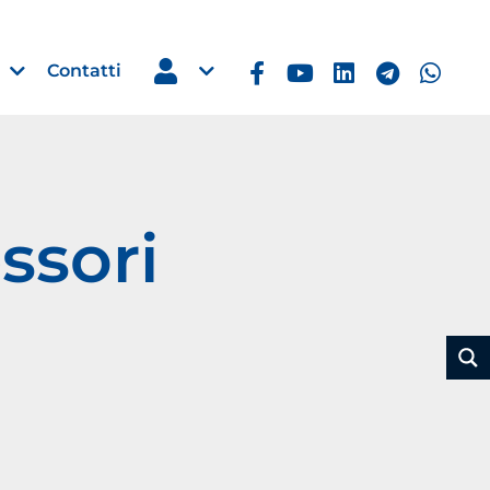
Contatti
ssori
Estero
e Imprese
Filippine: missione imprendito
Manila, 5-7 ottobre 2026
30 Luglio 2026
Leggi →