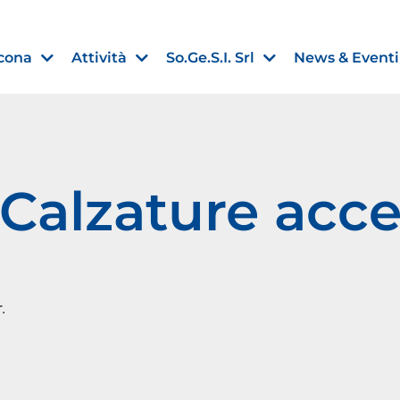
cona
Attività
So.Ge.S.I. Srl
News & Eventi
 Calzature acce
Finanza agevolata
nell’UE:
“PMI, Industria e Incentivi all
non
”
30 Luglio 2026
.
Leggi →