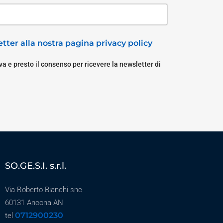
tter alla nostra pagina privacy policy
a e presto il consenso per ricevere la newsletter di
SO.GE.S.I. s.r.l.
Via Roberto Bianchi snc
60131 Ancona AN
0712900230
tel