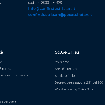
o
cod fisc 80002530428
info@confindustria.an.it
confindustria.an@pecassindan.it
tà
So.Ge.S.I. s.r.l.
te
Chi siamo
-Finanza
Aree di business
zzazione-Innovazione
Servizi principali
Decreto Legislativo n. 231 del 2001
a
Whistleblowing So.Ge.S.I. srl
a agevolata