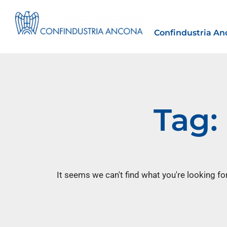
Confindustria An
Tag:
Estero
tto | Il
Importazioni dagli Stati Uniti 
novità sulle prove di origine 
preferenziale
It seems we can't find what you're looking for
30 Luglio 2026
Leggi →