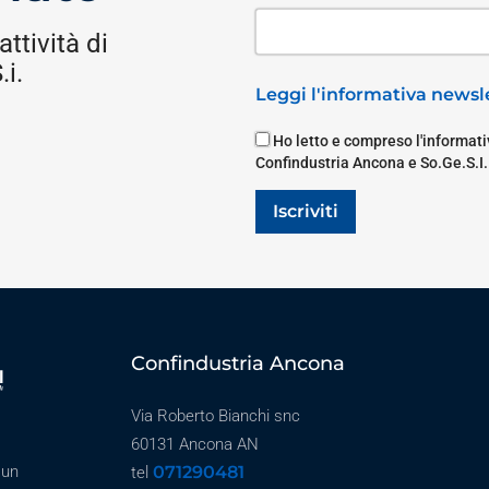
attività di
i.
Leggi l'informativa newsle
Ho letto e compreso l'informativ
Confindustria Ancona e So.Ge.S.I.
Iscriviti
Confindustria Ancona
Via Roberto Bianchi snc
60131 Ancona AN
071290481
 un
tel