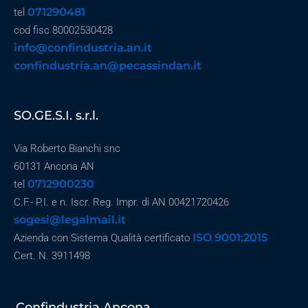
071290481
tel
cod fisc 80002530428
info@confindustria.an.it
confindustria.an@pecassindan.it
SO.GE.S.I. s.r.l.
Via Roberto Bianchi snc
60131 Ancona AN
0712900230
tel
C.F.- P.I. e n. Iscr. Reg. Impr. di AN 00421720426
sogesi@legalmail.it
ISO 9001:2015
Azienda con Sistema Qualità certificato
Cert. N. 3911498
Confindustria Ancona