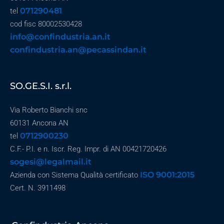
071290481
tel
cod fisc 80002530428
info@confindustria.an.it
confindustria.an@pecassindan.it
SO.GE.S.I. s.r.l.
Via Roberto Bianchi snc
60131 Ancona AN
0712900230
tel
C.F.- P.I. e n. Iscr. Reg. Impr. di AN 00421720426
sogesi@legalmail.it
ISO 9001:2015
Azienda con Sistema Qualità certificato
Cert. N. 3911498